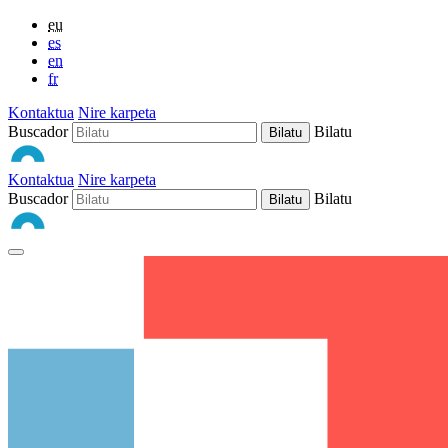
eu
es
en
fr
Kontaktua
Nire karpeta
Buscador
Bilatu
Kontaktua
Nire karpeta
Buscador
Bilatu