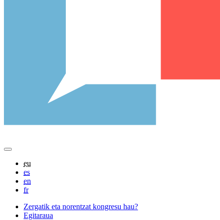
eu
es
en
fr
Zergatik eta norentzat kongresu hau?
Egitaraua