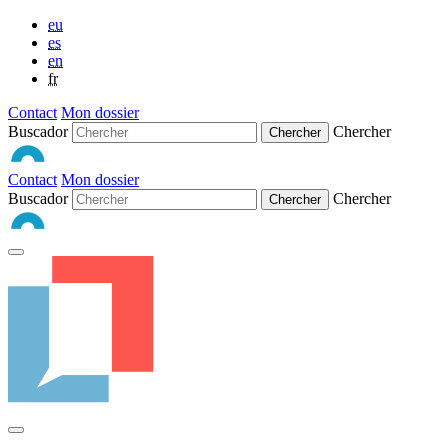
eu
es
en
fr
Contact
Mon dossier
Buscador
Chercher
Contact
Mon dossier
Buscador
Chercher