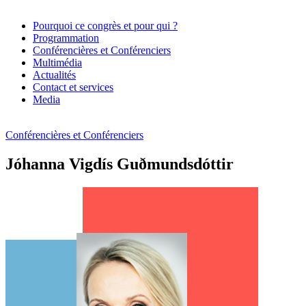
Pourquoi ce congrès et pour qui ?
Programmation
Conférencières et Conférenciers
Multimédia
Actualités
Contact et services
Media
Conférencières et Conférenciers
Jóhanna Vigdís Guðmundsdóttir