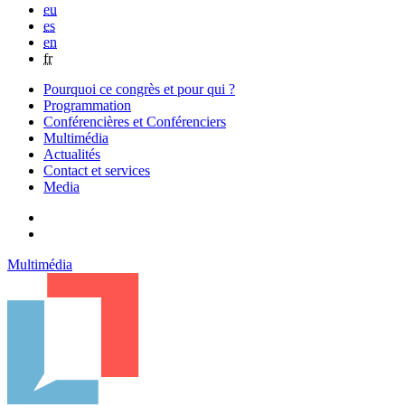
eu
es
en
fr
Pourquoi ce congrès et pour qui ?
Programmation
Conférencières et Conférenciers
Multimédia
Actualités
Contact et services
Media
Multimédia