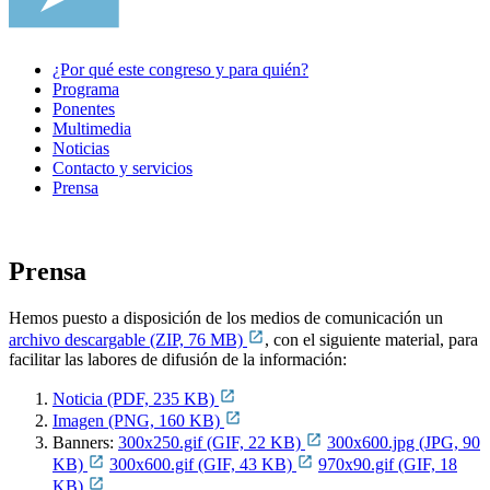
¿Por qué este congreso y para quién?
Programa
Ponentes
Multimedia
Noticias
Contacto y servicios
Prensa
Prensa
Hemos puesto a disposición de los medios de comunicación un
archivo descargable (ZIP, 76 MB)
, con el siguiente material, para
facilitar las labores de difusión de la información:
Noticia (PDF, 235 KB)
Imagen (PNG, 160 KB)
Banners:
300x250.gif (GIF, 22 KB)
300x600.jpg (JPG, 90
KB)
300x600.gif (GIF, 43 KB)
970x90.gif (GIF, 18
KB)