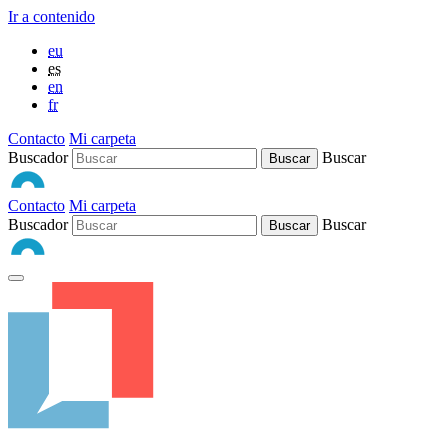
Ir a contenido
eu
es
en
fr
Contacto
Mi carpeta
Buscador
Buscar
Contacto
Mi carpeta
Buscador
Buscar