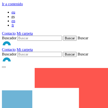
Ir a contenido
eu
es
en
fr
Contacto
Mi carpeta
Buscador
Buscar
Contacto
Mi carpeta
Buscador
Buscar