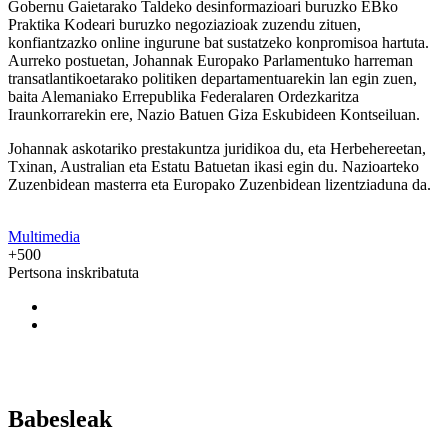
Gobernu Gaietarako Taldeko desinformazioari buruzko EBko
Praktika Kodeari buruzko negoziazioak zuzendu zituen,
konfiantzazko online ingurune bat sustatzeko konpromisoa hartuta.
Aurreko postuetan, Johannak Europako Parlamentuko harreman
transatlantikoetarako politiken departamentuarekin lan egin zuen,
baita Alemaniako Errepublika Federalaren Ordezkaritza
Iraunkorrarekin ere, Nazio Batuen Giza Eskubideen Kontseiluan.
Johannak askotariko prestakuntza juridikoa du, eta Herbehereetan,
Txinan, Australian eta Estatu Batuetan ikasi egin du. Nazioarteko
Zuzenbidean masterra eta Europako Zuzenbidean lizentziaduna da.
Multimedia
+500
Pertsona inskribatuta
Babesleak