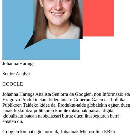
Johanna Harings
Senior Analyst
GOOGLE
Johanna Harings Analista Seniorra da Googlen, non Informazio eta
Ezagutza Produktuetara bideratutako Gobernu Gaien eta Politika
Publikoen Taldeko kidea da. Produktu-talde globalekin egiten duen
lanak hizkuntza-politikaren konplexutasunak paisaia digital
globalizatu batean nabigatzeari buruz duen ikuspegiaren berri
ematen du.
Googlerekin bat egin aurretik, Johannak Microsoften EBko