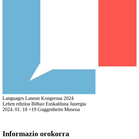
Languages Lanean Kongresua 2024
Lehen edizioa
Bilbao
Euskalduna Jauregia
2024. 01.
18
+19 Guggenheim Museoa
Informazio orokorra