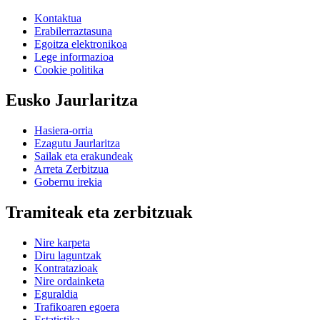
Kontaktua
Erabilerraztasuna
Egoitza elektronikoa
Lege informazioa
Cookie politika
Eusko Jaurlaritza
Hasiera-orria
Ezagutu Jaurlaritza
Sailak eta erakundeak
Arreta Zerbitzua
Gobernu irekia
Tramiteak eta zerbitzuak
Nire karpeta
Diru laguntzak
Kontratazioak
Nire ordainketa
Eguraldia
Trafikoaren egoera
Estatistika