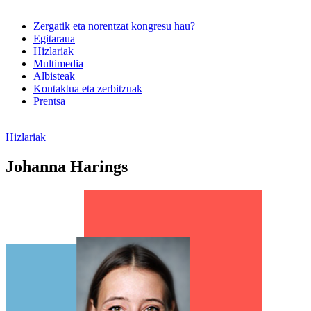
Zergatik eta norentzat kongresu hau?
Egitaraua
Hizlariak
Multimedia
Albisteak
Kontaktua eta zerbitzuak
Prentsa
Hizlariak
Johanna Harings