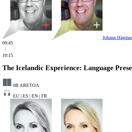
Johann Hägma
09:45
10:15
The Icelandic Experience: Language Prese
0B ARETOA
EU | ES | EN | FR