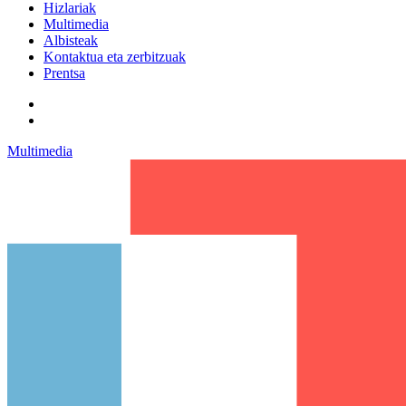
Hizlariak
Multimedia
Albisteak
Kontaktua eta zerbitzuak
Prentsa
Multimedia