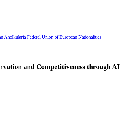
nn
Aholkularia
Federal Union of European Nationalities
rvation and Competitiveness through AI