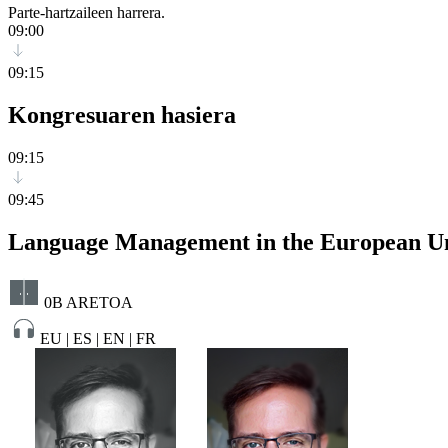
Parte-hartzaileen harrera.
09:00
09:15
Kongresuaren hasiera
09:15
09:45
Language Management in the European U
0B ARETOA
EU | ES | EN | FR