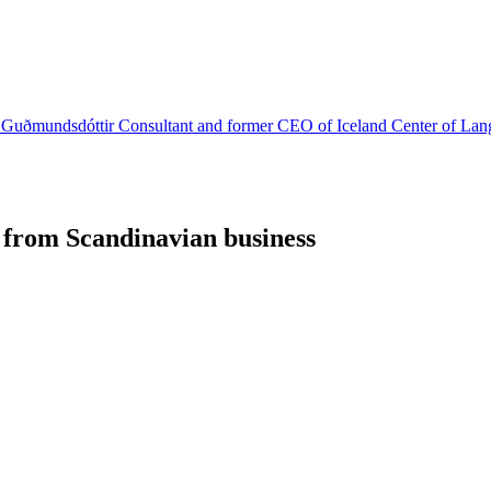
 Guðmundsdóttir
Consultant and former CEO of Iceland Center of La
 from Scandinavian business