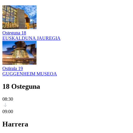
Osteguna
18
EUSKALDUNA JAUREGIA
Ostirala
19
GUGGENHEIM MUSEOA
18 Osteguna
08:30
09:00
Harrera