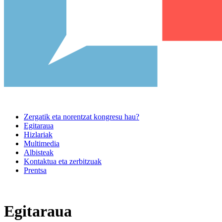
Zergatik eta norentzat kongresu hau?
Egitaraua
Hizlariak
Multimedia
Albisteak
Kontaktua eta zerbitzuak
Prentsa
Egitaraua