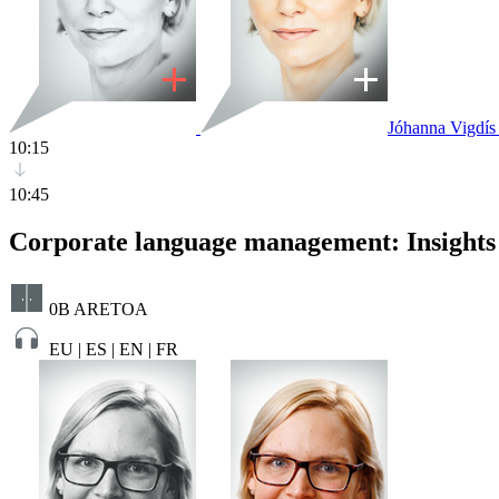
Jóhanna Vigdís
10:15
10:45
Corporate language management: Insights
0B ARETOA
EU | ES | EN | FR